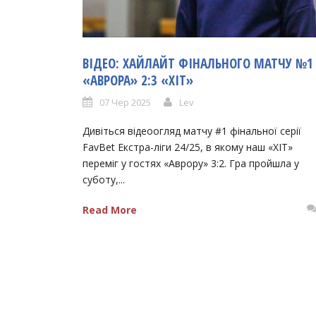
ВІДЕО: ХАЙЛАЙТ ФІНАЛЬНОГО МАТЧУ №1
«АВРОРА» 2:3 «ХІТ»
07 Чер 2025
Lev
Дивіться відеоогляд матчу #1 фінальної серії
FavBet Екстра-ліги 24/25, в якому наш «ХІТ»
переміг у гостях «Аврору» 3:2. Гра пройшла у
суботу,...
Read More