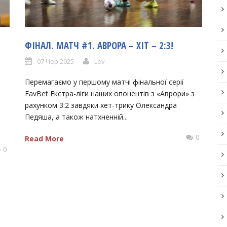
ФІНАЛ. МАТЧ #1. АВРОРА – ХІТ – 2:3!
07 Чер 2025
Lev
Перемагаємо у першому матчі фінальної серії
FavBet Екстра-ліги наших опонентів з «Аврори» з
рахунком 3:2 завдяки хет-трику Олександра
Педяша, а також натхненній...
0
Read More
0