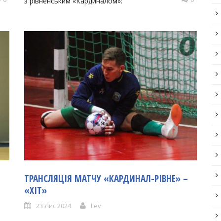
з рівненським «Кардиналом»:
ТРАНСЛЯЦІЯ МАТЧУ «КАРДИНАЛ-РІВНЕ» –
«ХІТ»
23 Лис 2024
Lev