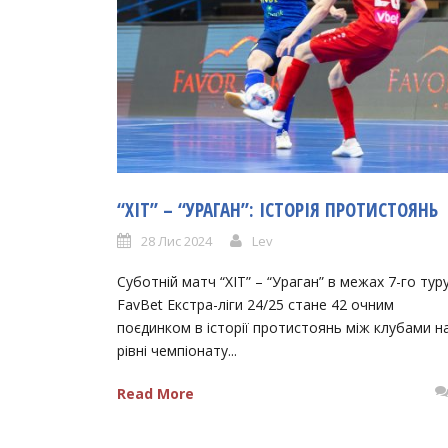
“ХІТ” – “УРАГАН”: ІСТОРІЯ ПРОТИСТОЯНЬ
28 Лис 2024
Lev
Суботній матч “ХІТ” – “Ураган” в межах 7-го тур
FavBet Екстра-ліги 24/25 стане 42 очним
поєдинком в історії протистоянь між клубами н
рівні чемпіонату...
Read More