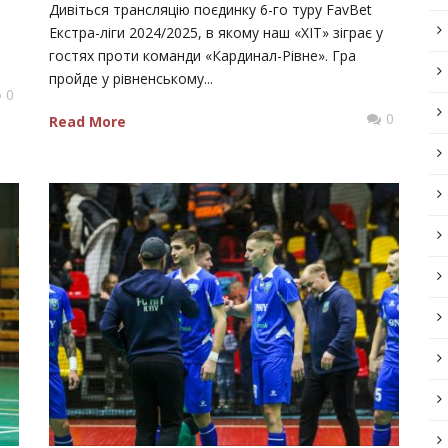
Дивіться трансляцію поєдинку 6-го туру FavBet
Екстра-ліги 2024/2025, в якому наш «ХІТ» зіграє у
гостях проти команди «Кардинал-Рівне». Гра
пройде у рівненському...
0
0
Read More