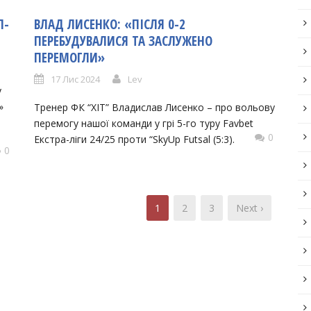
Л-
ВЛАД ЛИСЕНКО: «ПІСЛЯ 0-2
ПЕРЕБУДУВАЛИСЯ ТА ЗАСЛУЖЕНО
ПЕРЕМОГЛИ»
17 Лис 2024
Lev
у
»
Тренер ФК “ХІТ” Владислав Лисенко – про вольову
перемогу нашої команди у грі 5-го туру Favbet
0
Екстра-ліги 24/25 проти “SkyUp Futsal (5:3).
0
1
2
3
Next ›