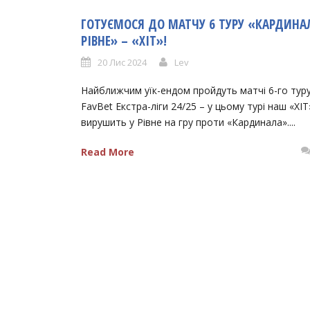
ГОТУЄМОСЯ ДО МАТЧУ 6 ТУРУ «КАРДИНА
РІВНЕ» – «ХІТ»!
20 Лис 2024
Lev
Найближчим уїк-ендом пройдуть матчі 6-го тур
FavBet Екстра-ліги 24/25 – у цьому турі наш «ХІТ
вирушить у Рівне на гру проти «Кардинала»....
Read More