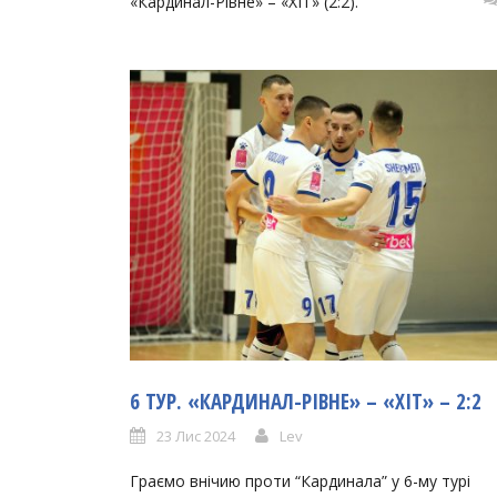
«Кардинал-Рівне» – «ХІТ» (2:2).
6 ТУР. «КАРДИНАЛ-РІВНЕ» – «ХІТ» – 2:2
23 Лис 2024
Lev
Граємо внічию проти “Кардинала” у 6-му турі