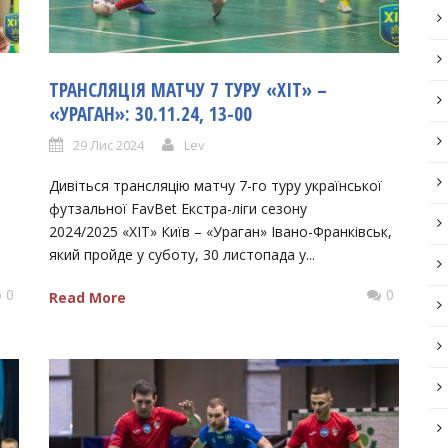
ТРАНСЛЯЦІЯ МАТЧУ 7 ТУРУ «ХІТ» –
«УРАГАН»: 30.11.24, 13-00
29 Лис 2024
Lev
Дивіться трансляцію матчу 7-го туру української
футзальної FavBet Екстра-ліги сезону
2024/2025 «ХІТ» Київ – «Ураган» Івано-Франківськ,
який пройде у суботу, 30 листопада у...
0
0
Read More