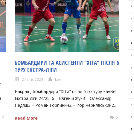
БОМБАРДИРИ ТА АСИСТЕНТИ “ХІТА” ПІСЛЯ 6
ТУРУ ЕКСТРА-ЛІГИ
27 Лис 2024
Lev
у
Накращі бомбардири “ХІТа” після 6-го туру FavBet
а
Екстра-ліги 24/25: 6 – Євгеній Жук3 – Олександр
Педяш3 – Роман Горпинич2 – Ігор Чернявський2...
0
0
Read More