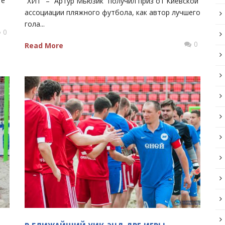
ге
“ХИТ” – “Артур Мьюзик” получил приз от Киевской
ассоциации пляжного футбола, как автор лучшего
гола...
0
0
Read More