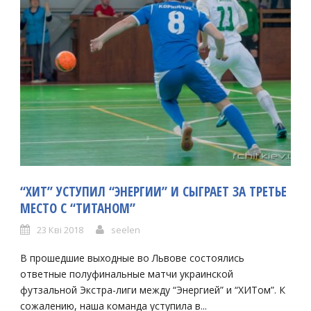
“ХИТ” УСТУПИЛ “ЭНЕРГИИ” И СЫГРАЕТ ЗА ТРЕТЬЕ
МЕСТО С “ТИТАНОМ”
23 Кві 2018
seelen
В прошедшие выходные во Львове состоялись
ответные полуфинальные матчи украинской
футзальной Экстра-лиги между “Энергией” и “ХИТом”. К
сожалению, наша команда уступила в...