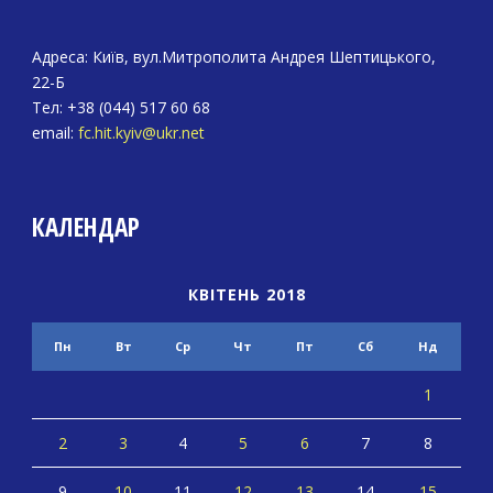
Адреса: Київ, вул.Митрополита Андрея Шептицького,
22-Б
Тел: +38 (044) 517 60 68
email:
fc.hit.kyiv@ukr.net
КАЛЕНДАР
КВІТЕНЬ 2018
Пн
Вт
Ср
Чт
Пт
Сб
Нд
1
2
3
4
5
6
7
8
9
10
11
12
13
14
15