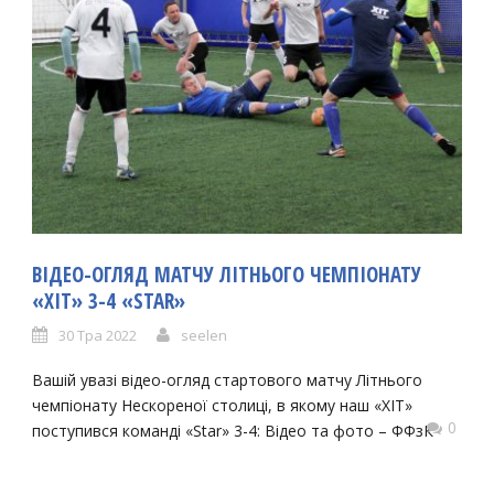
ВІДЕО-ОГЛЯД МАТЧУ ЛІТНЬОГО ЧЕМПІОНАТУ
«ХІТ» 3-4 «STAR»
30 Тра 2022
seelen
Вашій увазі відео-огляд стартового матчу Літнього
чемпіонату Нескореної столиці, в якому наш «ХІТ»
0
поступився команді «Star» 3-4: Відео та фото – ФФзК