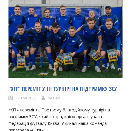
“ХІТ” ПЕРЕМІГ У ІІІ ТУРНІРІ НА ПІДТРИМКУ ЗСУ
17 Тра 2022
seelen
«ХІТ» переміг на Третьому благодійному турнірі на
підтримку ЗСУ, який за традицією організувала
Федерація футзалу Києва. У фіналі наша команда
переграла «Clust»...