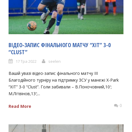
ВІДЕО-ЗАПИС ФІНАЛЬНОГО МАТЧУ “ХІТ” 3-0
“CLUST”
17 Тра 2022
seelen
Вашій увазі відео-запис фінального матчу ІІІ
Благодійного турніру на підтримку ЗСУ у манежі X-Park
“ХІТ” 3-0 “Clust”. Голи забивали – В.Поночовний,10′;
М.Літвінов,13′;...
0
Read More