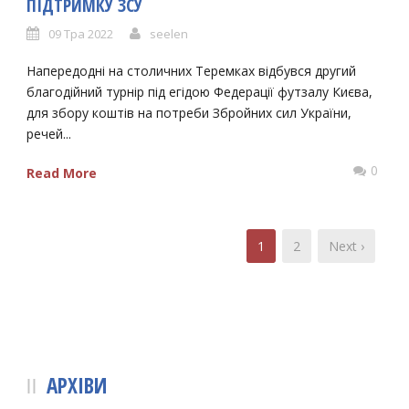
ПІДТРИМКУ ЗСУ
09 Тра 2022
seelen
Напередодні на столичних Теремках відбувся другий
благодійний турнір під егідою Федерації футзалу Києва,
для збору коштів на потреби Збройних сил України,
речей...
0
Read More
1
2
Next ›
АРХІВИ