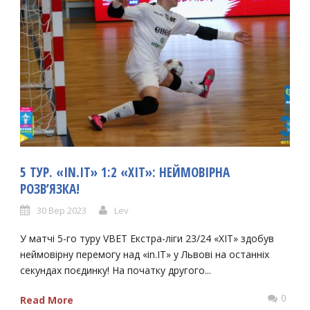
5 ТУР. «IN.IT» 1:2 «ХІТ»: НЕЙМОВІРНА
РОЗВʼЯЗКА!
30 Вер 2023
Lev
У матчі 5-го туру VBET Екстра-ліги 23/24 «ХІТ» здобув
неймовірну перемогу над «in.IT» у Львові на останніх
секундах поєдинку! На початку другого...
0
Read More