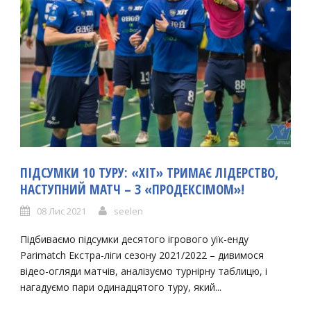
ПІДСУМКИ 10 ТУРУ: «ХІТ» ТРИМАЄ ЛІДЕРСТВО,
НАСТУПНИЙ МАТЧ – З «ПРОДЕКСІМОМ»!
08 Лис 2021
seelen
Підбиваємо підсумки десятого ігрового уїк-енду
Parimatch Екстра-ліги сезону 2021/2022 – дивимося
відео-огляди матчів, аналізуємо турнірну таблицю, і
нагадуємо пари одинадцятого туру, який...