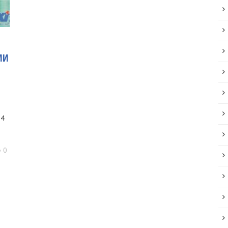
МИ
14
0