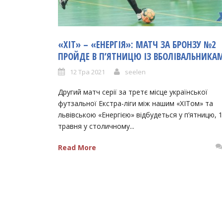
«ХІТ» – «ЕНЕРГІЯ»: МАТЧ ЗА БРОНЗУ №2
ПРОЙДЕ В П’ЯТНИЦЮ ІЗ ВБОЛІВАЛЬНИКА
12 Тра 2021
seelen
Другий матч серії за третє місце української
футзальної Екстра-ліги між нашим «ХІТом» та
львівською «Енергією» відбудеться у п’ятницю, 
травня у столичному...
Read More