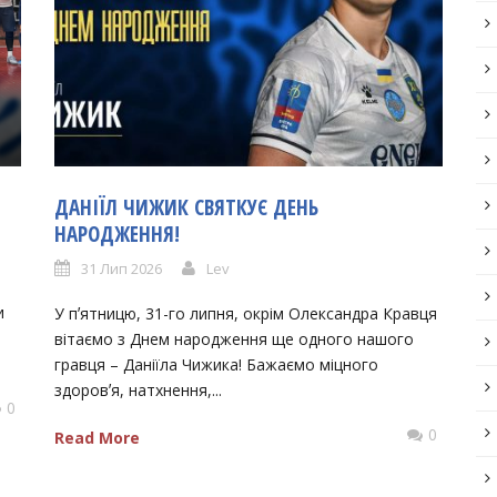
ДАНІЇЛ ЧИЖИК СВЯТКУЄ ДЕНЬ
НАРОДЖЕННЯ!
31 Лип 2026
Lev
и
У пʼятницю, 31-го липня, окрім Олександра Кравця
вітаємо з Днем народження ще одного нашого
гравця – Даніїла Чижика! Бажаємо міцного
здоровʼя, натхнення,...
0
0
Read More