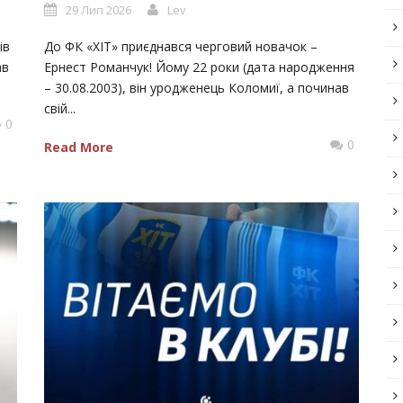
29 Лип 2026
Lev
ів
До ФК «ХІТ» приєднався черговий новачок –
ав
Ернест Романчук! Йому 22 роки (дата народження
– 30.08.2003), він уродженець Коломиї, а починав
свій...
0
0
Read More