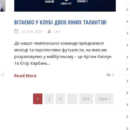
ВІТАЄМО У КЛУБІ ДВОХ ЮНИХ ТАЛАНТІВ!
23 Лип 2026
Lev
До нашої чемпіонської команди приєдналися
молоді та перспективні футзалісти, на яких ми
розраховуємо у майбутньому – це Артем Каплун
та Єгор Карбань....
0
0
Read More
1
2
3
…
331
Next ›