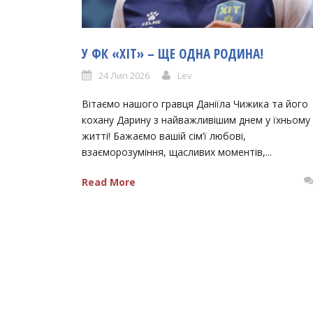
У ФК «ХІТ» – ЩЕ ОДНА РОДИНА!
24 Лип 2026
Lev
Вітаємо нашого гравця Даніїла Чижика та його
кохану Дарину з найважливішим днем у їхньому
житті! Бажаємо вашій сім’ї любові,
взаєморозуміння, щасливих моментів,...
Read More