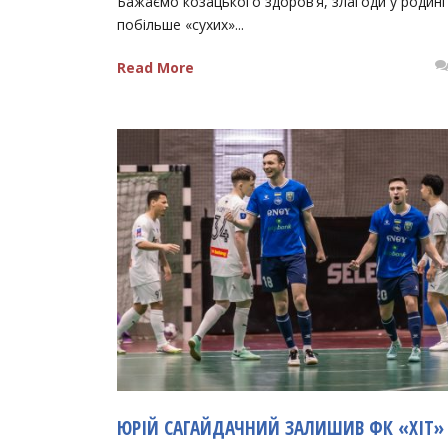
Бажаємо козацького здоровʼя, злагоди у родині
побільше «сухих»...
Read More
ЮРІЙ САГАЙДАЧНИЙ ЗАЛИШИВ ФК «ХІТ»