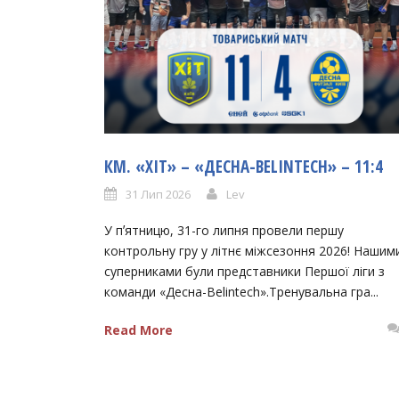
КМ. «ХІТ» – «ДЕСНА-BELINTECH» – 11:4
31 Лип 2026
Lev
У пʼятницю, 31-го липня провели першу
контрольну гру у літнє міжсезоння 2026! Нашим
суперниками були представники Першої ліги з
команди «Десна-Belintech».Тренувальна гра...
Read More