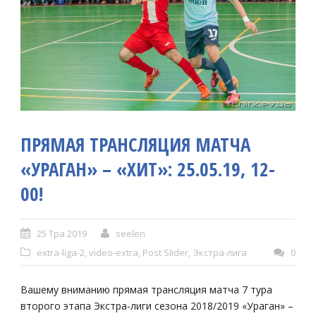
ПРЯМАЯ ТРАНСЛЯЦИЯ МАТЧА
«УРАГАН» – «ХИТ»: 25.05.19, 12-
00!
25 Тра 2019
seelen
extra-liga-2
,
video-extra
,
Post Slider
,
Экстра-лига
0
Вашему вниманию прямая трансляция матча 7 тура
второго этапа Экстра-лиги сезона 2018/2019 «Ураган» –