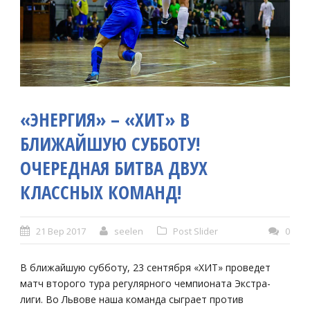
«ЭНЕРГИЯ» – «ХИТ» В
БЛИЖАЙШУЮ СУББОТУ!
ОЧЕРЕДНАЯ БИТВА ДВУХ
КЛАССНЫХ КОМАНД!
21 Вер 2017
seelen
Post Slider
0
В ближайшую субботу, 23 сентября «ХИТ» проведет
матч второго тура регулярного чемпионата Экстра-
лиги. Во Львове наша команда сыграет против