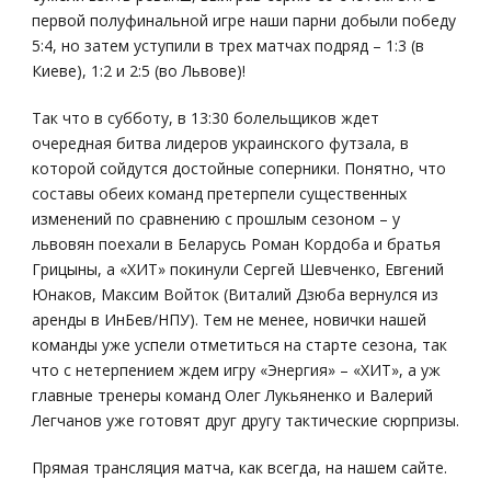
первой полуфинальной игре наши парни добыли победу
5:4, но затем уступили в трех матчах подряд – 1:3 (в
Киеве), 1:2 и 2:5 (во Львове)!
Так что в субботу, в 13:30 болельщиков ждет
очередная битва лидеров украинского футзала, в
которой сойдутся достойные соперники. Понятно, что
составы обеих команд претерпели существенных
изменений по сравнению с прошлым сезоном – у
львовян поехали в Беларусь Роман Кордоба и братья
Грицыны, а «ХИТ» покинули Сергей Шевченко, Евгений
Юнаков, Максим Войток (Виталий Дзюба вернулся из
аренды в ИнБев/НПУ). Тем не менее, новички нашей
команды уже успели отметиться на старте сезона, так
что с нетерпением ждем игру «Энергия» – «ХИТ», а уж
главные тренеры команд Олег Лукьяненко и Валерий
Легчанов уже готовят друг другу тактические сюрпризы.
Прямая трансляция матча, как всегда, на нашем сайте.