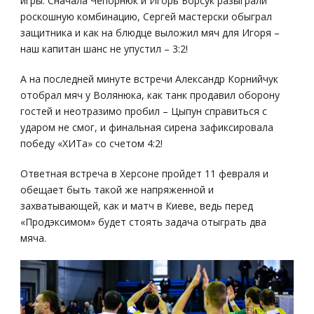
игры. Сначала Чепорнюк и Игорь Борсук разыграли
роскошную комбинацию, Сергей мастерски обыграл
защитника и как на блюдце выложил мяч для Игоря –
наш капитан шанс не упустил – 3:2!
А на последней минуте встречи Александр Корнийчук
отобрал мяч у Волянюка, как танк продавил оборону
гостей и неотразимо пробил – Цыпун справиться с
ударом не смог, и финальная сирена зафиксировала
победу «ХИТа» со счетом 4:2!
Ответная встреча в Херсоне пройдет 11 февраля и
обещает быть такой же напряженной и
захватывающей, как и матч в Киеве, ведь перед
«Продэксимом» будет стоять задача отыграть два
мяча.