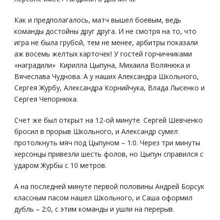
Как и предполагалось, матч вышел боевым, ведь
команды достойны друг друга. И не смотря на то, что
игра не была грубой, тем не менее, арбитры показали
аж восемь желтых карточек! У гостей горчичниками
«наградили» Кирилла Цыпуна, Михаила Волянюка и
Вячеслава Чуднова. А у наших Александра Школьного,
Сергея Журбу, Александра Корнийчука, Влада Лысенко и
Сергея Чепорнюка.
Счет же был открыт на 12-ой минуте. Сергей Шевченко
бросил в прорыв Школьного, и Александр сумел
протолкнуть мяч под Цыпуном – 1:0. Через три минуты
херсонцы привезли шесть фолов, но Цыпун справился с
ударом Журбы с 10 метров.
А на последней минуте первой половины Андрей Борсук
классным пасом нашел Школьного, и Саша оформил
дубль – 2:0, с этим команды и ушли на перерыв.