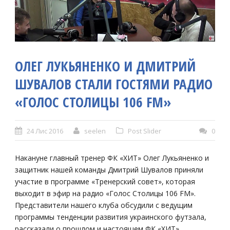
ОЛЕГ ЛУКЬЯНЕНКО И ДМИТРИЙ
ШУВАЛОВ СТАЛИ ГОСТЯМИ РАДИО
«ГОЛОС СТОЛИЦЫ 106 FM»
24 Лис 2016
seelen
Post Slider
0
Накануне главный тренер ФК «ХИТ» Олег Лукьяненко и
защитник нашей команды Дмитрий Шувалов приняли
участие в программе «Тренерский совет», которая
выходит в эфир на радио «Голос Столицы 106 FM».
Представители нашего клуба обсудили с ведущим
программы тенденции развития украинского футзала,
рассказали о прошлом и настоящем ФК «ХИТ».