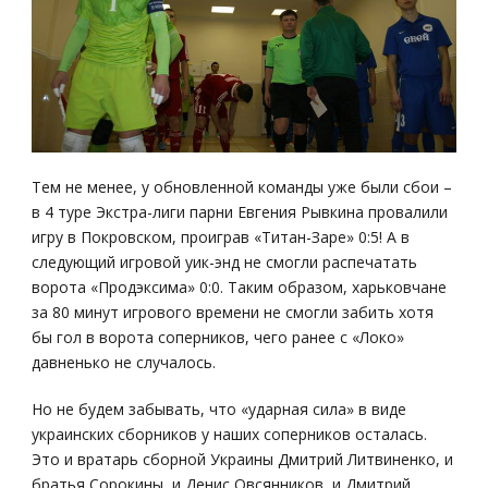
Тем не менее, у обновленной команды уже были сбои –
в 4 туре Экстра-лиги парни Евгения Рывкина провалили
игру в Покровском, проиграв «Титан-Заре» 0:5! А в
следующий игровой уик-энд не смогли распечатать
ворота «Продэксима» 0:0. Таким образом, харьковчане
за 80 минут игрового времени не смогли забить хотя
бы гол в ворота соперников, чего ранее с «Локо»
давненько не случалось.
Но не будем забывать, что «ударная сила» в виде
украинских сборников у наших соперников осталась.
Это и вратарь сборной Украины Дмитрий Литвиненко, и
братья Сорокины, и Денис Овсянников, и Дмитрий