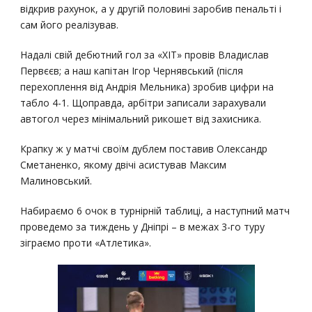
відкрив рахунок, а у другій половині заробив пенальті і
сам його реалізував.
Надалі свій дебютний гол за «ХІТ» провів Владислав
Первєєв; а наш капітан Ігор Чернявський (після
перехоплення від Андрія Мельника) зробив цифри на
табло 4-1. Щоправда, арбітри записали зарахували
автогол через мінімальний рикошет від захисника.
Крапку ж у матчі своїм дублем поставив Олександр
Сметаненко, якому двічі асистував Максим
Малиновський.
Набираємо 6 очок в турнірній таблиці, а наступний матч
проведемо за тиждень у Дніпрі – в межах 3-го туру
зіграємо проти «Атлетика».