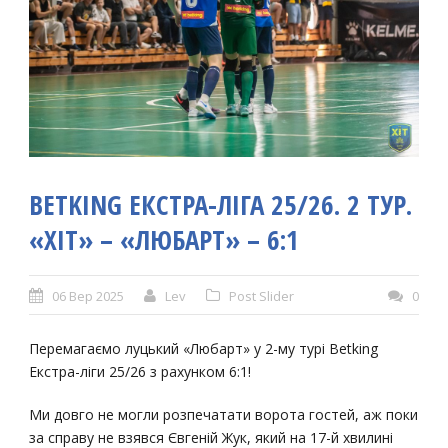
BETKING ЕКСТРА-ЛІГА 25/26. 2 ТУР.
«ХІТ» – «ЛЮБАРТ» – 6:1
06 Вер 2025
Lev
Post Slider
0
Перемагаємо луцький «Любарт» у 2-му турі Betking
Екстра-ліги 25/26 з рахунком 6:1!
Ми довго не могли розпечатати ворота гостей, аж поки
за справу не взявся Євгеній Жук, який на 17-й хвилині