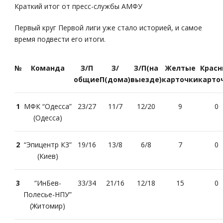
Краткий итог от пресс-службы АМФУ
Первый круг Первой лиги уже стало историей, и самое
время подвести его итоги.
№
Команда
З/П
З/
З/П(на
Желтые
Крас
общие
П(дома)
выезде)
карточки
карто
1
МФК “Одесса”
23/27
11/7
12/20
9
0
(Одесса)
2
“Эпицентр К3”
19/16
13/8
6/8
7
0
(Киев)
3
“ИнБев-
33/34
21/16
12/18
15
0
Полесье-НПУ”
(Житомир)