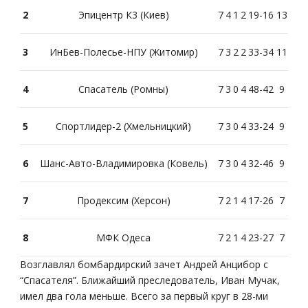
2
Эпицентр К3 (Киев)
7
4
1
2
19-16
13
3
ИнБев-Полесье-НПУ (Житомир)
7
3
2
2
33-34
11
4
Спасатель (Ромны)
7
3
0
4
48-42
9
5
Спортлидер-2 (Хмельницкий)
7
3
0
4
33-24
9
6
Шанс-Авто-Владимировка (Ковель)
7
3
0
4
32-46
9
7
Продексим (Херсон)
7
2
1
4
17-26
7
8
МФК Одеса
7
2
1
4
23-27
7
Возглавлял бомбардирский зачет Андрей Анцибор с
“Спасателя”. Ближайший преследователь, Иван Мучак,
имел два гола меньше. Всего за первый круг в 28-ми