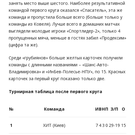
занять место выше шестого. Наиболее результативной
командой первого круга оказался «Спасатель», эта же
команда и пропустила больше всего (больше только у
команды из Ковеля). Лучше всего в домашних матчах
выглядели молодые игроки «Спортлидер-2», только 4
пропущенных мяча, меньше в гостях забил «Продексим»
(цифра та же).
Среди «грубиянов» больше желтых карточек получили
команды с длинными названиями – «Шанс-Авто-
Владимировка» и «ИнБев-Полесье-НПУ», по 15. Красных
карточек за первый круг показано только две.
Турнирная таблица после первого круга
№
Команда
И
В
Н
П
З/П
О
1
ХИТ (Киев)
7
4
3
0
29-19
15