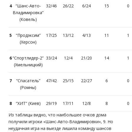
4
“Шанс-Авто-
32/46
26/22
6/24
15
0
Владимировка”
(Ковель)
5
“Продэксим”
17/25
13/12
4/13
11
1
(Херсон)
6
“Спортлидер-2”
33/24
12/4
21/20
14
1
(Хмельницкий)
7
“Спасатель”
47/42
25/15
22/27
6
0
(Ромны)
8
“ХИТ” (Киев)
29/19
17/11
12/8
8
0
Из таблицы видно, что наибольшее очков дома
получили игроки «Шанс-Авто-Владимировки», 9. Но
неудачная игра на выезде лишила команду шансов