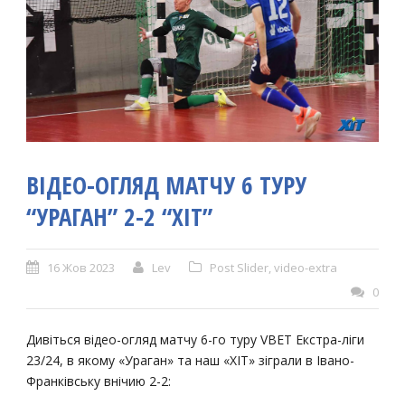
ВІДЕО-ОГЛЯД МАТЧУ 6 ТУРУ
“УРАГАН” 2-2 “ХІТ”
16 Жов 2023
Lev
Post Slider
,
video-extra
0
Дивіться відео-огляд матчу 6-го туру VBET Екстра-ліги
23/24, в якому «Ураган» та наш «ХІТ» зіграли в Івано-
Франківську внічию 2-2: