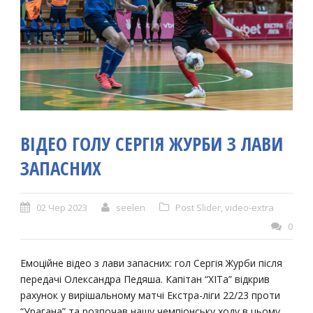
ВІДЕО ГОЛУ СЕРГІЯ ЖУРБИ З ЛАВИ
ЗАПАСНИХ
02 Чер 2023
seelen
Post Slider
,
video-extra
0
Емоційне відео з лави запасних: гол Сергія Журби після
передачі Олександра Педяша. Капітан “ХІТа” відкрив
рахунок у вирішальному матчі Екстра-ліги 22/23 проти
“Урагана” та розпочав нашу чемпіонську ходу в цьому