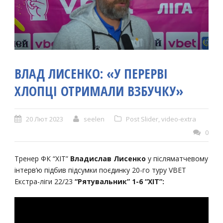
ВЛАД ЛИСЕНКО: «У ПЕРЕРВІ
ХЛОПЦІ ОТРИМАЛИ ВЗБУЧКУ»
20 Лют 2023
seelen
Post Slider
,
video-extra
0
Тренер ФК “ХІТ”
Владислав Лисенко
у післяматчевому
інтерв’ю підбив підсумки поєдинку 20-го туру VBET
Екстра-ліги 22/23
“Рятувальник” 1-6 “ХІТ”: