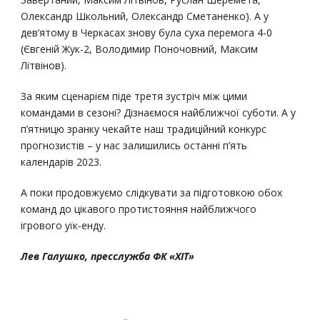
Олександр Школьний, Олександр Сметаненко). А у
дев’ятому в Черкасах знову була суха перемога 4-0
(Євгеній Жук-2, Володимир Поночовний, Максим
Літвінов).
За яким сценарієм піде третя зустріч між цими
командами в сезоні? Дізнаємося найближчої суботи. А у
п’ятницю зранку чекайте наш традиційний конкурс
прогнозистів – у нас залишились останні п’ять
календарів 2023.
А поки продовжуємо слідкувати за підготовкою обох
команд до цікавого протистояння найближчого
ігрового уїк-енду.
Лев Галушко, пресслужба ФК «ХІТ»