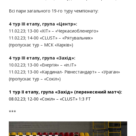
Всі пари загального 19-го туру чемпіонату:
4 тур ІІІ етапу, група «Центр»:
11.02.23; 13-00 «ХІТ» – «Черкасиобленерго»
11.02.23; 14-00 «CLUST» – «Рятувальник»
(пропускає тур – МСК «Харків»)
4 тур ІІІ етапу, група «Захід»:
10.02.23; 13-00 «Енергія» – «іn.IT»
11.02.23; 13-00 «Кардинал- Рівнестандарт» – «Ураган»
(пропускає тур – «Сокіл»)
1 тур ІІ етапу, група «Захід» (перенесений матч):
08.02.23; 12-00 «Сокіл» – «CLUST» 1:3 FT
***