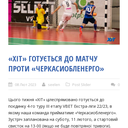
«ХІТ» ГОТУЄТЬСЯ ДО МАТЧУ
ПРОТИ «ЧЕРКАСИОБЛЕНЕРГО»
08 Лют 2023
seelen
Post Slider
0
Цього тижня «ХІТ» цілеспрямовано готується до
поєдинку 4-го туру ІІІ етапу VBET Екстра-ліги 22/23, в
якому наша команда прийматиме «Черкасиобленерго».
Зустріч запланована на суботу, 11 лютого, а стартовий
свисток на 13-00 (якщо не буде повітряної тривоги).