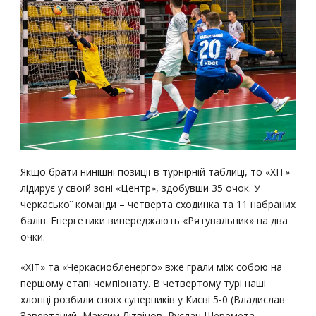
Якщо брати нинішні позиції в турнірній таблиці, то «ХІТ»
лідирує у своїй зоні «Центр», здобувши 35 очок. У
черкаської команди – четверта сходинка та 11 набраних
балів. Енергетики випереджають «Рятувальник» на два
очки.
«ХІТ» та «Черкасиобленерго» вже грали між собою на
першому етапі чемпіонату. В четвертому турі наші
хлопці розбили своїх суперників у Києві 5-0 (Владислав
Завертаний, Максим Літвінов, Руслан Шеремета,