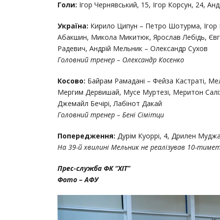
Голи:
Ігор Чернявський, 15, Ігор Корсун, 24, Ан
Україна:
Кирило Ципун – Петро Шотурма, Ігор К
Абакшин, Микола Микитюк, Ярослав Лебідь, Євг
Радевич, Андрій Мельник – Олександр Сухов
Головний тренер – Олександр Косенко
Косово:
Байрам Рамадані – Фейза Кастраті, Ме
Мергим Дервишай, Мусе Муртезі, Меритон Саліху
Джемайл Бечірі, Лабінот Дакай
Головний тренер – Бені Сімітци
Попередження:
Дурім Куоррі, 4, Дрилен Муджа
На 39-й хвилині Мельник не реалізував 10-тиме
Прес-служба ФК “ХІТ”
Фото – АФУ