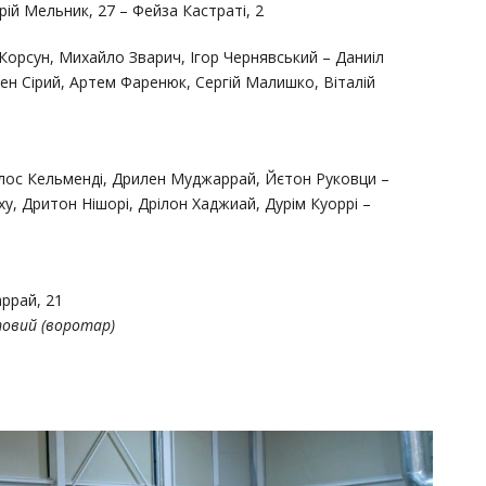
дрій Мельник, 27 – Фейза Кастраті, 2
орсун, Михайло Зварич, Ігор Чернявський – Даниіл
ен Сірий, Артем Фаренюк, Сергій Малишко, Віталій
лос Кельменді, Дрилен Муджаррай, Йєтон Руковци –
, Дритон Нішорі, Дрілон Хаджиай, Дурім Куоррі –
ррай, 21
товий (воротар)