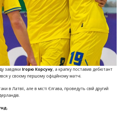
еду завдяки
Ігорю Корсуну
, а крапку поставив дебютант
чився у своєму першому офіційному матчі.
и в Латвії, але в місті Єлгава, проведуть свій другий
дерландів.
унд.