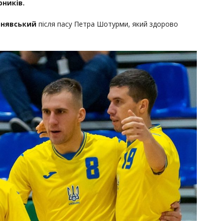
рників.
рнявський
після пасу Петра Шотурми, який здорово