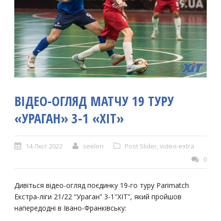
ВІДЕО-ОГЛЯД МАТЧУ 19 ТУРУ
«УРАГАН» 3-1 «ХІТ»
14 Лют 2022
seelen
Post Slider
,
video-extra
0
Дивіться відео-огляд поєдинку 19-го туру Parimatch
Екстра-ліги 21/22 “Ураган” 3-1″ХІТ”, який пройшов
напередодні в Івано-Франківську: