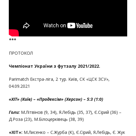
***
ПРОТОКОЛ
Чемпіонат України з футзалу 2021/2022.
Parimatch Екстра-ліга, 2 тур. Київ, СК «ЦСК ЗСУ»,
04.09.2021
«ХІТ» (Київ) – «Продексім» (Херсон) – 5:3 (1:0)
Голи:
М.Літвінов (9, 34), Я.Лебідь (35, 37), Є.Сірий (36) –
Д.Роза (23), М.Білоцерківець (38, 39)
«ХІТ»:
М.Лисенко – С.Журба (К), Є.Сірий, Я.Лебідь, Є. Жук