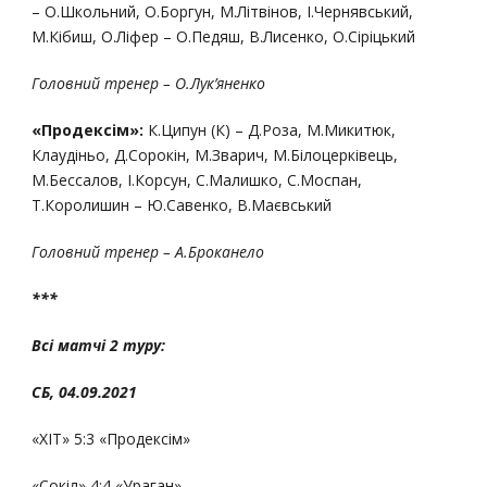
– О.Школьний, О.Боргун, М.Літвінов, І.Чернявський,
М.Кібиш, О.Ліфер – О.Педяш, В.Лисенко, О.Сіріцький
Головний тренер – О.Лук’яненко
«Продексім»:
К.Ципун (К) – Д.Роза, М.Микитюк,
Клаудіньо, Д.Сорокін, М.Зварич, М.Білоцерківець,
М.Бессалов, І.Корсун, С.Малишко, С.Моспан,
Т.Королишин – Ю.Савенко, В.Маєвський
Головний тренер – А.Броканело
***
Всі матчі
2
туру:
СБ,
04
.0
9
.2021
«ХІТ» 5:3 «Продексім»
«Сокіл» 4:4 «Ураган»