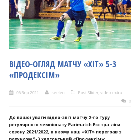
ВІДЕО-ОГЛЯД МАТЧУ «ХІТ» 5-3
«ПРОДЕКСІМ»
06 Вер 2021
seelen
Post Slider
,
video-extra
0
До вашої уваги відео-звіт матчу 2-го туру
регулярного чемпіонату Parimatch Екстра-ліги
сезону 2021/2022, в якому наш «ХІТ» переграв з
рахунком 5-3 херсонський «Продексім»: