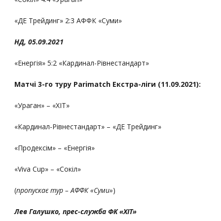
«ДЕ Трейдинг» 2:3 АФФК «Суми»
НД
,
05
.0
9
.2021
«Енергія» 5:2 «Кардинал-Рівнестандарт»
Матчі 3-го туру
Parimatch
Екстра-ліги (11.09.2021):
«Ураган» – «ХІТ»
«Кардинал-Рівнестандарт» – «ДЕ Трейдинг»
«Продексім» – «Енергія»
«Viva Cup» – «Сокіл»
(
пропускає тур – АФФК «Суми»
)
Лев Галушко, прес-служба ФК «ХІТ»