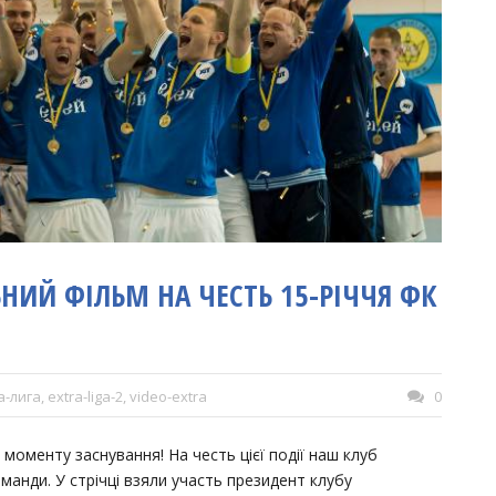
ИЙ ФІЛЬМ НА ЧЕСТЬ 15-РІЧЧЯ ФК
а-лига
,
extra-liga-2
,
video-extra
0
з моменту заснування! На честь цієї події наш клуб
манди. У стрічці взяли участь президент клубу