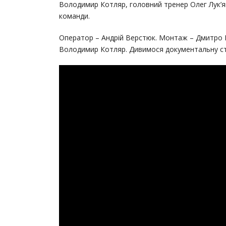
Володимир Котляр, головний тренер Олег Лук’ян
команди.
Оператор – Андрій Верстюк. Монтаж – Дмитро Г
Володимир Котляр. Дивимося документальну стр