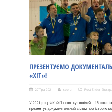
ПРЕЗЕНТУЄМО ДОКУМЕНТАЛЬН
«ХІТ»!
27 Тра 2021
seelen
Post Slider
,
Экстр
У 2021 році ФК «ХІТ» святкує ювілей – 15 років і
презентує документальний фільм про історію ко