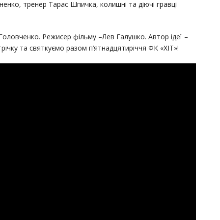
енко, тренер Тарас Шпичка, колишні та діючі гравці
оловченко. Режисер фільму –Лев Галушко. Автор ідеї –
ічку та святкуємо разом п’ятнадцятиріччя ФК «ХІТ»!