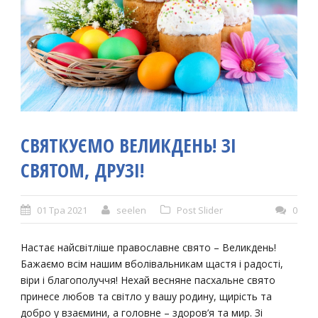
СВЯТКУЄМО ВЕЛИКДЕНЬ! ЗІ
СВЯТОМ, ДРУЗІ!
01 Тра 2021
seelen
Post Slider
0
Настає найсвітліше православне свято – Великдень!
Бажаємо всім нашим вболівальникам щастя і радості,
віри і благополуччя! Нехай весняне пасхальне свято
принесе любов та світло у вашу родину, щирість та
добро у взаємини, а головне – здоров’я та мир. Зі