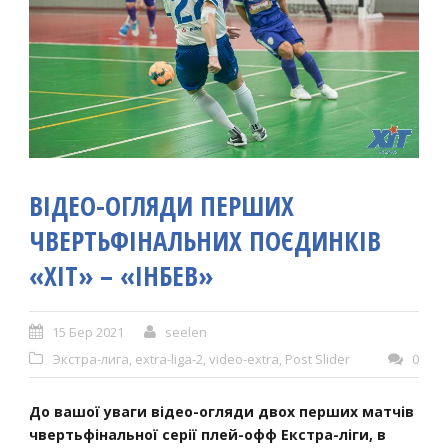
ВІДЕО-ОГЛЯДИ ПЕРШИХ
ЧВЕРТЬФІНАЛЬНИХ ПОЄДИНКІВ
«ХІТ» – «ІНБЕВ»
15 Бер 2021
seelen
Экстра-лига
,
extra-liga-2
,
video-extra
,
Post Slider
0
До вашої уваги відео-огляди двох перших матчів
чвертьфінальної серії плей-офф Екстра-ліги, в