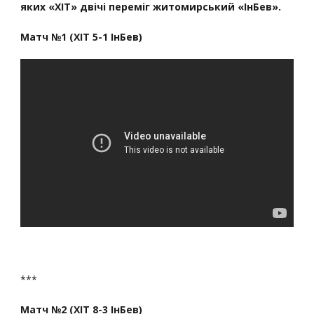
яких «ХІТ» двічі переміг житомирський «ІнБев».
Матч №1 (ХІТ 5-1 ІнБев)
***
Матч №2 (ХІТ 8-3 ІнБев)