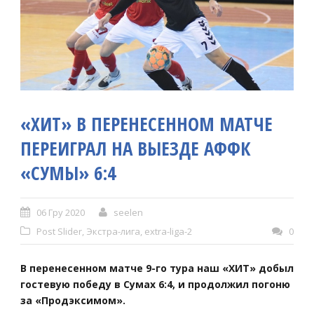
«ХИТ» В ПЕРЕНЕСЕННОМ МАТЧЕ
ПЕРЕИГРАЛ НА ВЫЕЗДЕ АФФК
«СУМЫ» 6:4
06 Гру 2020
seelen
Post Slider
,
Экстра-лига
,
extra-liga-2
0
В перенесенном матче 9-го тура наш «ХИТ» добыл
гостевую победу в Сумах 6:4, и продолжил погоню
за «Продэксимом».