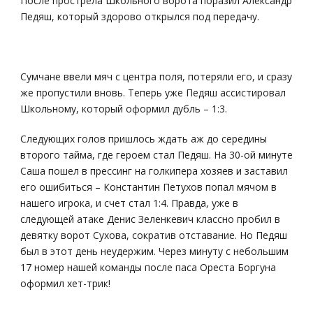
После прострела Школьного ворота поразил Александр
Педяш, который здорово открылся под передачу.
Сумчане ввели мяч с центра поля, потеряли его, и сразу
же пропустили вновь. Теперь уже Педяш ассистировал
Школьному, который оформил дубль – 1:3.
Следующих голов пришлось ждать аж до середины
второго тайма, где героем стал Педяш. На 30-ой минуте
Саша пошел в прессинг на голкипера хозяев и заставил
его ошибиться – Константин Петухов попал мячом в
нашего игрока, и счет стал 1:4. Правда, уже в
следующей атаке Денис Зеленкевич классно пробил в
девятку ворот Сухова, сократив отставание. Но Педяш
был в этот день неудержим. Через минуту с небольшим
17 номер нашей команды после паса Ореста Боргуна
оформил хет-трик!