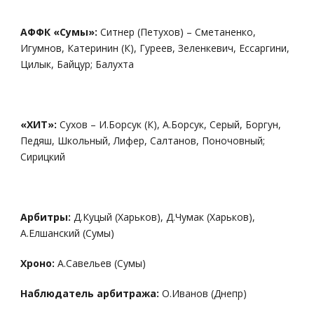
АФФК «Сумы»:
Ситнер (Петухов) – Сметаненко,
Игумнов, Катеринин (К), Гуреев, Зеленкевич, Ессаргини,
Цилык, Байцур; Балухта
«ХИТ»:
Сухов – И.Борсук (К), А.Борсук, Серый, Боргун,
Педяш, Школьный, Лифер, Салтанов, Поночовный;
Сирицкий
Арбитры:
Д.Куцый (Харьков), Д.Чумак (Харьков),
А.Елшанский (Сумы)
Хроно:
А.Савельев (Сумы)​
Наблюдатель арбитража:
О.Иванов (Днепр)