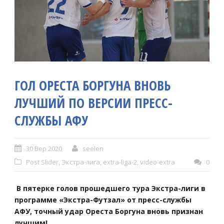
ГОЛ ОРЕСТА БОРГУНА ВНОВЬ
ЛУЧШИЙ ПО ВЕРСИИ ПРЕСС-
СЛУЖБЫ АФУ
30 Вер 2020
seelen
Post Slider
,
Экстра-лига
,
extra-liga-2
,
video-extra
0
В пятерке голов прошедшего тура Экстра-лиги в
программе «Экстра-Футзал» от пресс-службы
АФУ, точный удар Ореста Боргуна вновь признан
лучшим!