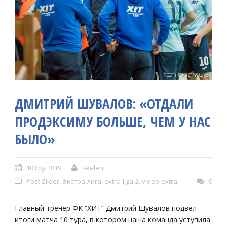
ДМИТРИЙ ШУВАЛОВ: «ОТДАЛИ
ПРОДЭКСИМУ БОЛЬШЕ, ЧЕМ У НАС
БЫЛО»
10 Гру 2019
seelen
Post Slider
,
Экстра-лига
,
extra-liga-2
,
video-extra
0
Главный тренер ФК “ХИТ” Дмитрий Шувалов подвел
итоги матча 10 тура, в котором наша команда уступила