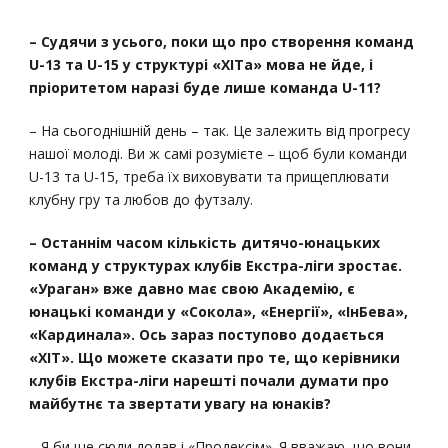
– Судячи з усього, поки що про створення команд
U-13 та U-15 у структурі «ХІТа» мова не йде, і
пріоритетом наразі буде лише команда U-11?
– На сьогоднішній день – так. Це залежить від прогресу
нашої молоді. Ви ж самі розумієте – щоб були команди
U-13 та U-15, треба їх виховувати та прищеплювати
клубну гру та любов до футзалу.
– Останнім часом кількість дитячо-юнацьких
команд у структурах клубів Екстра-ліги зростає.
«Ураган» вже давно має свою Академію, є
юнацькі команди у «Сокола», «Енергії», «ІнБева»,
«Кардинала». Ось зараз поступово додається
«ХІТ». Що можете сказати про те, що керівники
клубів Екстра-ліги нарешті почали думати про
майбутнє та звертати увагу на юнаків?
– Я би ще сюди додав і «Продексім». Я вважаю, що вони