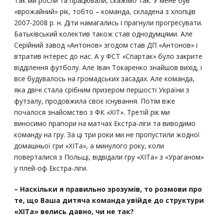
Так ми росли та працювали, скажімо так. У мене був
«врожайний» рік, тобто – команда, складена з хлопців
2007-2008 р. н. Діти намагались і прагнули прогресувати.
Батьківський колектив також став однодумцями. Але
Серійний завод «Антонов» згодом став ДП «Антонов» і
втратив інтерес до нас. А у ФСТ «Спартак» було закрите
відділення футболу. Але Іван Токаренко знайшов вихід, і
все будувалось на громадських засадах. Але команда,
яка двічі стала срібним призером першості України з
футзалу, продовжила своє існування. Потім вже
почалося знайомство з ФК «ХІТ». Третій рік ми
виносимо прапори на матчах Екстра-ліги та виводимо
команду на гру. За ці три роки ми не пропустили жодної
домашньої гри «ХІТа», а минулого року, коли
поверталися з Польщі, відвідали гру «ХІТа» з «Ураганом»
у плей-оф Екстра-ліги.
– Наскільки я правильно зрозумів, то розмови про
те, що Ваша дитяча команда увійде до структури
«ХІТа» велись давно, чи не так?