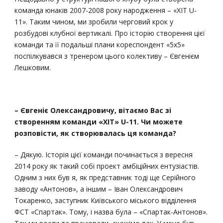
команда юнаків 2007-2008 року народження – «ХІТ U-
11». Таким чином, ми зробили черговий крок у
розбудові клубної вертикалі. Про історію створення цієї
команди та її подальші плани кореспондент «5х5»
поспілкувався з тренером цього колективу – Євгенієм
Лешковим.
– Євгеніє Олександровичу, вітаємо Вас зі
створенням команди «ХІТ» U-11. Чи можете
розповісти, як створювалась ця команда?
– Дякую. Історія цієї команди починається з вересня
2014 року як такий собі проект амбіційних ентузіастів.
Одним з них був я, як представник тоді ще Серійного
заводу «Антонов», а іншим – Іван Олександрович
Токаренко, заступник Київського міського відділення
ФСТ «Спартак». Тому, і назва була – «Спартак-Антонов».