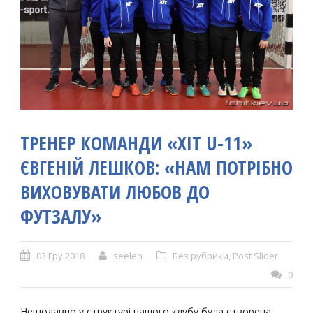
ТРЕНЕР КОМАНДИ «ХІТ U-11»
ЄВГЕНІЙ ЛЕШКОВ: «НАМ ПОТРІБНО
ВИХОВУВАТИ ЛЮБОВ ДО
ФУТЗАЛУ»
03 Гру 2018
seelen
Без рубрики
,
Post Slider
0
Нещодавно у структурі нашого клубу була створена