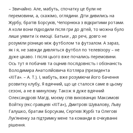
– Звичайно. Але, мабуть, спочатку це були не
перемовини, а, скажімо, оглядини. Діти дивились на
Журбу, братів Борсуків, Чепорнюка з відкритими ротами.
А коли вони підходили після гри до дітей, то можна було
лише уявити їх емоції. Батьки , до речі, довго не
розуміли різницю між футболом та футзалом. А зараз,
як і я, не завжди дивляться футбол по телевізору – не
дуже цікаво. І після цього вже почались перемовини.
Ось тут я побачив та оцінив послідовність і обізнаність
Володимира Анатолійовича Котляра (президента
«ХІТа». – А. Т.). І, мабуть, вже розуміючи його бачення
розвитку клубу, Я вдячний, що це сталося саме в цьому
сезоні, а не в минулому. Також я дуже вдячний
Олександрові Магді, моєму спів вихованцю Максимові
Войтку (екс-гравцеві «ХІТа»), Дмитрові Шувалову, Льву
Галушко, братам Борсукам, Сергієві Журбі та Олегові
Лук’яненку за підтримку мене та команди в очікуванні
рішення.