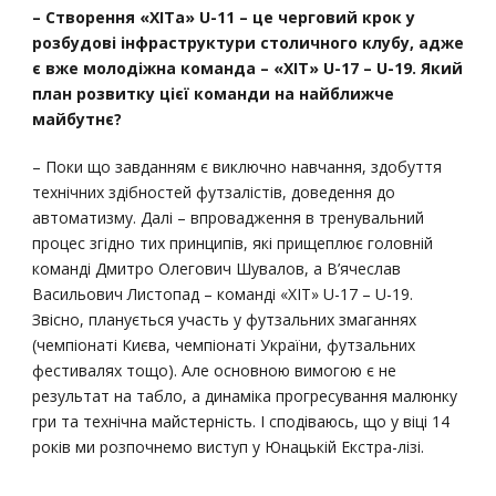
– Створення «ХІТа» U-11 – це черговий крок у
розбудові інфраструктури столичного клубу, адже
є вже молодіжна команда – «ХІТ» U-17 – U-19. Який
план розвитку цієї команди на найближче
майбутнє?
– Поки що завданням є виключно навчання, здобуття
технічних здібностей футзалістів, доведення до
автоматизму. Далі – впровадження в тренувальний
процес згідно тих принципів, які прищеплює головній
команді Дмитро Олегович Шувалов, а В’ячеслав
Васильович Листопад – команді «ХІТ» U-17 – U-19.
Звісно, планується участь у футзальних змаганнях
(чемпіонаті Києва, чемпіонаті України, футзальних
фестивалях тощо). Але основною вимогою є не
результат на табло, а динаміка прогресування малюнку
гри та технічна майстерність. І сподіваюсь, що у віці 14
років ми розпочнемо виступ у Юнацькій Екстра-лізі.