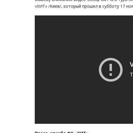
«ХИТ» /Киев/, который прошел в субботу 17 но