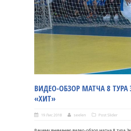
ВИДЕО-ОБЗОР МАТЧА 8 ТУРА
«ХИТ»
19 Лис 2018
seelen
Post Slider
Вашему вниманию видео-обзор матча 8 тура Экс