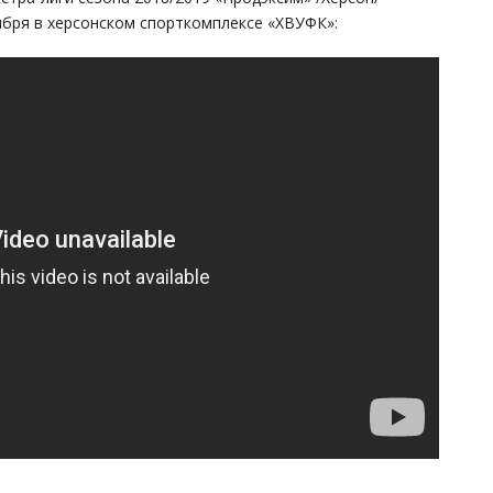
ября в херсонском спорткомплексе «ХВУФК»: