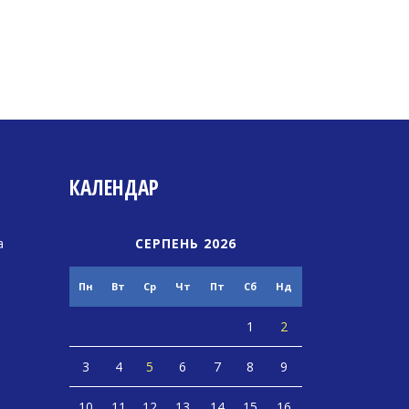
КАЛЕНДАР
а
СЕРПЕНЬ 2026
Пн
Вт
Ср
Чт
Пт
Сб
Нд
1
2
3
4
5
6
7
8
9
10
11
12
13
14
15
16