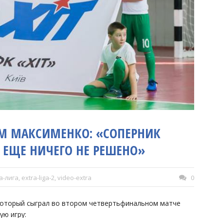
М МАКСИМЕНКО: «СОПЕРНИК
 ЕЩЕ НИЧЕГО НЕ РЕШЕНО»
а-лига
,
extra-liga-2
,
video-extra
0
который сыграл во втором четвертьфинальном матче
ую игру: