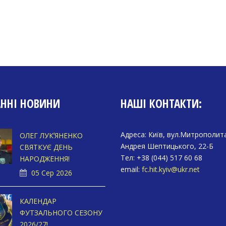
АННІ НОВИНИ
НАШІ КОНТАКТИ:
Адреса: Київ, вул.Митрополит
ОЛЕГ ЛУКʼЯНЕНКО
Андрея Шептицького, 22-Б
СВЯТКУЄ ДЕНЬ
Тел: +38 (044) 517 60 68
НАРОДЖЕННЯ!
email:
fc.hit.kyiv@ukr.net
05 Сер 2026
КАЛЕНДАР
ФУТЗАЛЬНОГО СЕЗОНУ
2026/27!