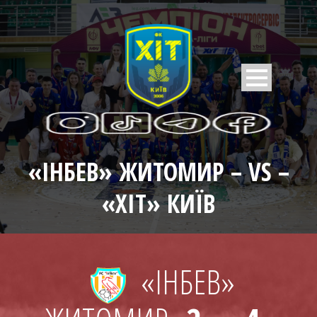
«ІНБЕВ» ЖИТОМИР – VS –
«ХІТ» КИЇВ
«ІНБЕВ»